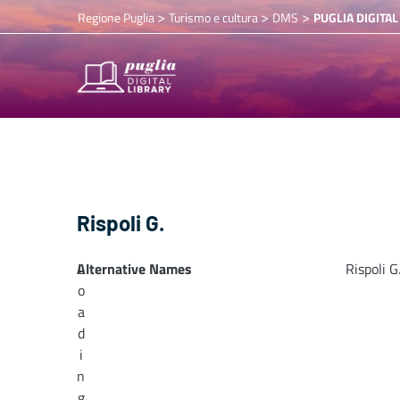
>
>
>
Regione Puglia
Turismo e cultura
DMS
PUGLIA DIGITAL
Rispoli G.
Alternative Names
L
Rispoli G
o
a
d
i
n
g