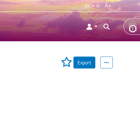
A+
A-
EN
Export