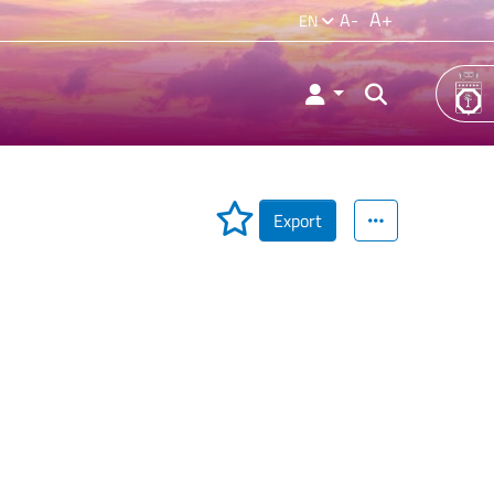
A+
A-
EN
Export