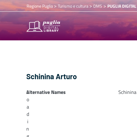
>
>
>
Regione Puglia
Turismo e cultura
DMS
PUGLIA DIGITAL
Schinina Arturo
Alternative Names
L
Schinina
o
a
d
i
n
g