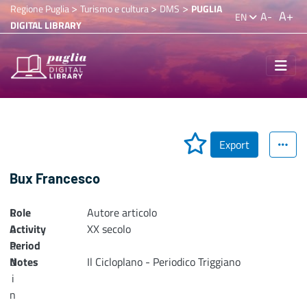
>
>
>
Regione Puglia
Turismo e cultura
DMS
PUGLIA
A+
A-
EN
DIGITAL LIBRARY
Export
Bux Francesco
Role
L
Autore articolo
Activity
o
XX secolo
Period
a
Notes
d
Il Cicloplano - Periodico Triggiano
i
n