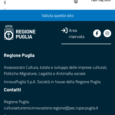
g
...
Valuta questo sito
Loading...
Area
riservata
Regione Puglia
Assessorato Cultura, tutela e sviluppo delle imprese culturali,
Politiche Migratorie, Legalità e Antimafia sociale
InnovaPuglia S.p.A. Società in house della Regione Puglia
Contatti
Regione Puglia
culturaeturismo.innovazione.regione@pec.rupar.puglia.it