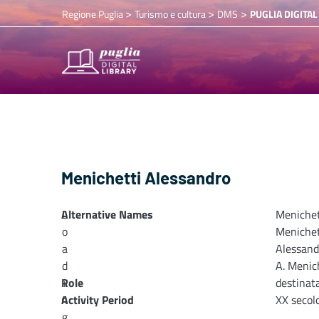
>
>
>
Regione Puglia
Turismo e cultura
DMS
PUGLIA DIGITAL
Menichetti Alessandro
Alternative Names
L
Menichet
o
Menichet
a
Alessand
d
A. Menic
Role
i
destinata
n
Activity Period
XX secol
g