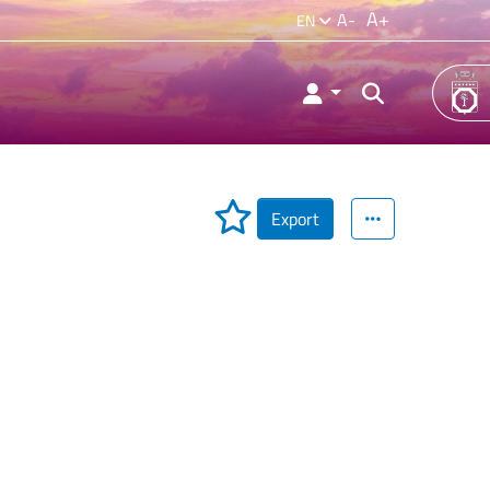
A+
A-
EN
Export