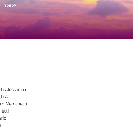
 LIBRARY
ti Alessandro
ti A.
ro Menichetti
hetti
rio
o