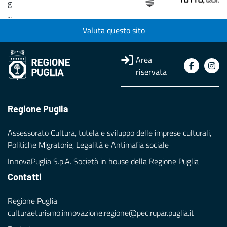
g
...
Valuta questo sito
Loading...
Area
riservata
Regione Puglia
Assessorato Cultura, tutela e sviluppo delle imprese culturali,
Politiche Migratorie, Legalità e Antimafia sociale
InnovaPuglia S.p.A. Società in house della Regione Puglia
Contatti
Regione Puglia
culturaeturismo.innovazione.regione@pec.rupar.puglia.it