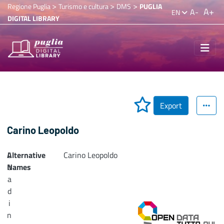
>
>
>
Regione Puglia
Turismo e cultura
DMS
PUGLIA
A+
A-
EN
DIGITAL LIBRARY
Export
Carino Leopoldo
Alternative
L
Carino Leopoldo
Names
o
a
d
i
n