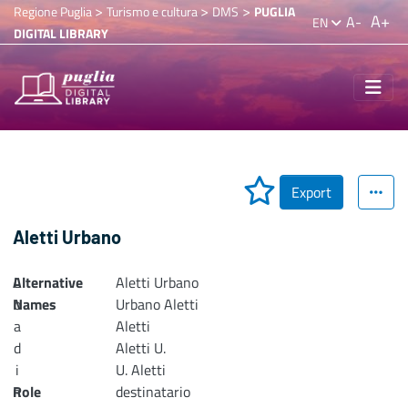
>
>
>
Regione Puglia
Turismo e cultura
DMS
PUGLIA
A+
A-
EN
DIGITAL LIBRARY
Export
Aletti Urbano
Alternative
L
Aletti Urbano
Names
o
Urbano Aletti
a
Aletti
d
Aletti U.
i
U. Aletti
n
Role
destinatario