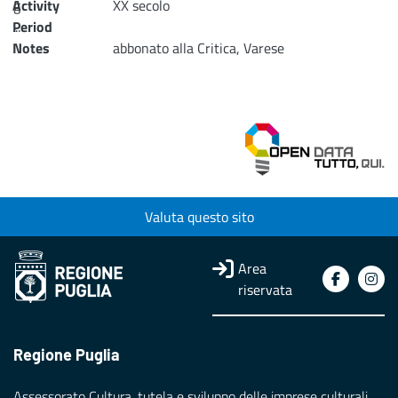
Activity
g
XX secolo
...
Period
Notes
abbonato alla Critica, Varese
Loading...
Valuta questo sito
Area
riservata
Regione Puglia
Assessorato Cultura, tutela e sviluppo delle imprese culturali,