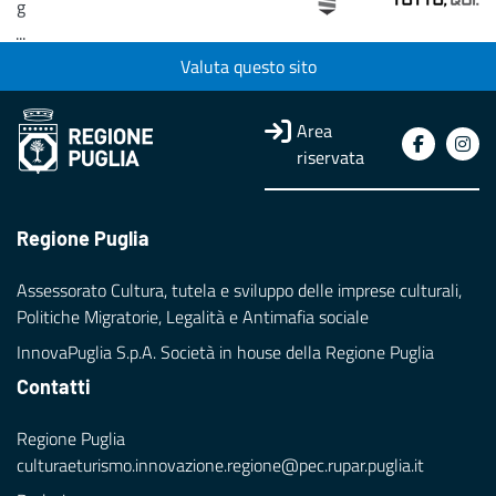
g
...
Valuta questo sito
Loading...
Area
riservata
Regione Puglia
Assessorato Cultura, tutela e sviluppo delle imprese culturali,
Politiche Migratorie, Legalità e Antimafia sociale
InnovaPuglia S.p.A. Società in house della Regione Puglia
Contatti
Regione Puglia
culturaeturismo.innovazione.regione@pec.rupar.puglia.it