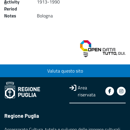
Activity
g
1913-1990
...
Period
Notes
Bologna
Loading...
Valuta questo sito
Area
riservata
Regione Puglia
Assessorato Cultura, tutela e sviluppo delle imprese culturali,