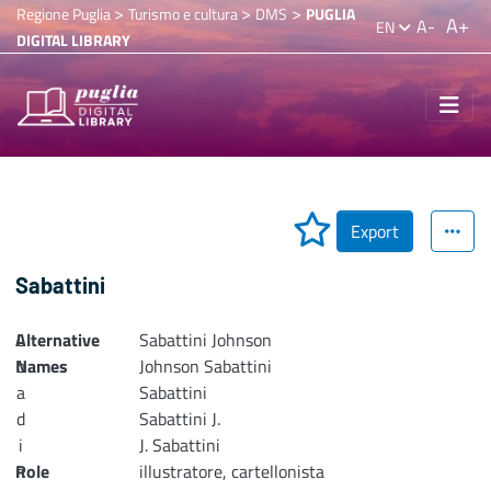
>
>
>
Regione Puglia
Turismo e cultura
DMS
PUGLIA
A+
A-
EN
DIGITAL LIBRARY
Export
Sabattini
Alternative
L
Sabattini Johnson
Names
o
Johnson Sabattini
a
Sabattini
d
Sabattini J.
i
J. Sabattini
n
Role
illustratore, cartellonista