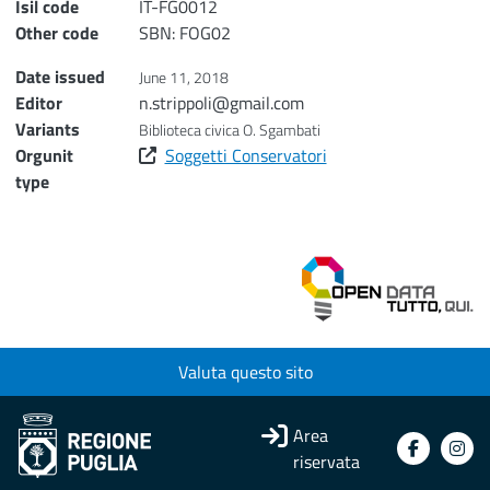
Isil code
IT-FG0012
Other code
SBN: FOG02
Date issued
June 11, 2018
Editor
n.strippoli@gmail.com
Variants
Biblioteca civica O. Sgambati
Orgunit
Soggetti Conservatori
type
Valuta questo sito
Area
riservata