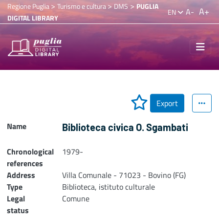
>
>
>
Regione Puglia
Turismo e cultura
DMS
PUGLIA
A+
A-
EN
DIGITAL LIBRARY
Export
Name
Biblioteca civica O. Sgambati
Chronological
1979-
references
Address
Villa Comunale - 71023 - Bovino (FG)
Type
Biblioteca, istituto culturale
Legal
Comune
status