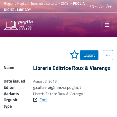
>
>
>
Regione Puglia
Turismo e cultura
DMS
PUGLIA
A+
A-
EN
DIGITAL LIBRARY
Export
Name
Libreria Editrice Roux & Viarengo
Date issued
August 2, 2018
Editor
g.cultrera@innova.puglia.it
Variants
Libreria Editrice Roux & Viarengo
Orgunit
Enti
type