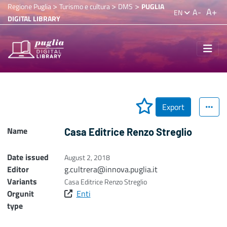
>
>
>
Regione Puglia
Turismo e cultura
DMS
PUGLIA
A+
A-
EN
DIGITAL LIBRARY
Export
Name
Casa Editrice Renzo Streglio
Date issued
August 2, 2018
Editor
g.cultrera@innova.puglia.it
Variants
Casa Editrice Renzo Streglio
Orgunit
Enti
type