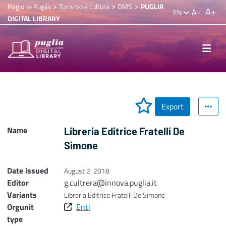
>
>
>
Regione Puglia
Turismo e cultura
DMS
PUGLIA
A+
A-
EN
DIGITAL LIBRARY
Export
Name
Libreria Editrice Fratelli De
Simone
Date issued
August 2, 2018
Editor
g.cultrera@innova.puglia.it
Variants
Libreria Editrice Fratelli De Simone
Orgunit
Enti
type