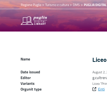
>
>
>
Regione Puglia
Turismo e cultura
DMS
PUGLIA DIGITAL
Name
Liceo
Date issued
August 2,
Editor
g.cultrer
Variants
Liceo “Prin
Orgunit type
Enti