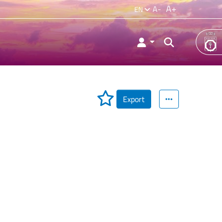
A+
A-
EN
Export