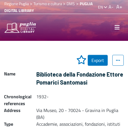
>
>
>
Regione Puglia
Turismo e cultura
DMS
PUGLIA
A+
A-
EN
DIGITAL LIBRARY
Export
Name
Biblioteca della Fondazione Ettore
Pomarici Santomasi
Chronological
1932-
references
Address
Via Museo, 20 - 70024 - Gravina in Puglia
(BA)
Type
Accademie, associazioni, fondazioni, istituti