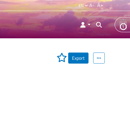
A+
A-
EN
Export