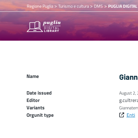
>
>
>
Regione Puglia
Turismo e cultura
DMS
PUGLIA DIGITAL
Name
Giann
Date issued
August 2,
Editor
g.cultrer
Variants
Giannatem
Orgunit type
Enti