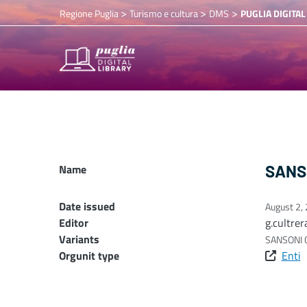
>
>
>
Regione Puglia
Turismo e cultura
DMS
PUGLIA DIGITAL
Name
SANSO
Date issued
August 2,
Editor
g.cultrer
Variants
SANSONI G.
Orgunit type
Enti