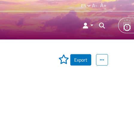
A+
A-
EN
Export