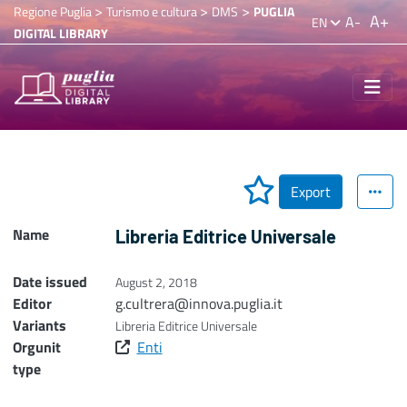
>
>
>
Regione Puglia
Turismo e cultura
DMS
PUGLIA
A+
A-
EN
DIGITAL LIBRARY
Export
Name
Libreria Editrice Universale
Date issued
August 2, 2018
Editor
g.cultrera@innova.puglia.it
Variants
Libreria Editrice Universale
Orgunit
Enti
type