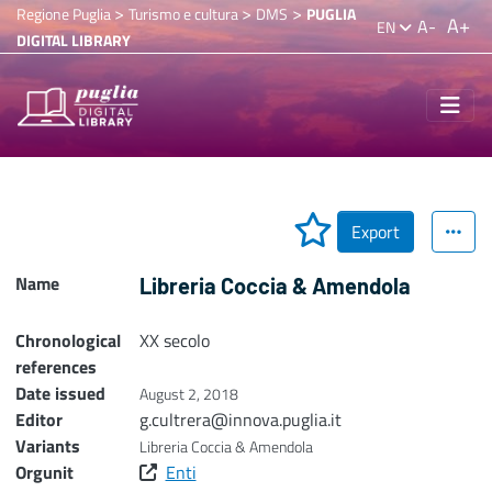
>
>
>
Regione Puglia
Turismo e cultura
DMS
PUGLIA
A+
A-
EN
DIGITAL LIBRARY
Export
Name
Libreria Coccia & Amendola
Chronological
XX secolo
references
Date issued
August 2, 2018
Editor
g.cultrera@innova.puglia.it
Variants
Libreria Coccia & Amendola
Orgunit
Enti