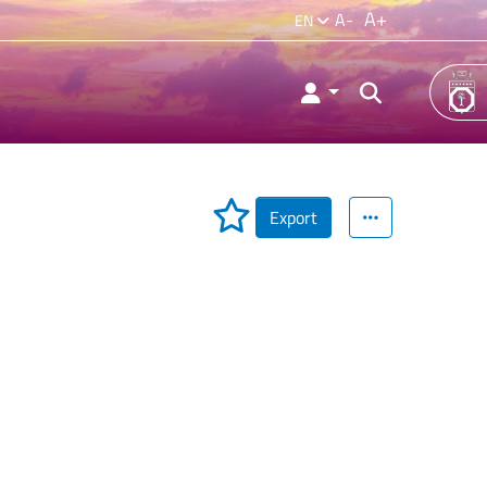
A+
A-
EN
Export