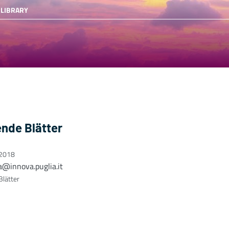
 LIBRARY
ende Blätter
 2018
a@innova.puglia.it
Blätter