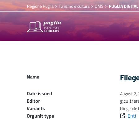
>
>
>
Regione Puglia
Turismo e cultura
DMS
PUGLIA DIGITAL
Name
Flieg
Date issued
August 2,
Editor
g.cultrer
Variants
Fliegende 
Orgunit type
Enti