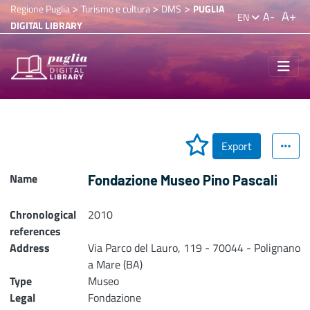
>
>
>
Regione Puglia
Turismo e cultura
DMS
PUGLIA
A+
A-
EN
DIGITAL LIBRARY
Export
Name
Fondazione Museo Pino Pascali
Chronological
2010
references
Address
Via Parco del Lauro, 119 - 70044 - Polignano
a Mare (BA)
Type
Museo
Legal
Fondazione