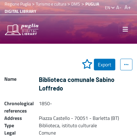
>
>
>
Regione Puglia
Turismo e cultura
DMS
PUGLIA
A+
A-
EN
DIGITAL LIBRARY
Export
Name
Biblioteca comunale Sabino
Loffredo
Chronological
1850-
references
Address
Piazza Castello - 70051 - Barletta (BT)
Type
Biblioteca, istituto culturale
Legal
Comune