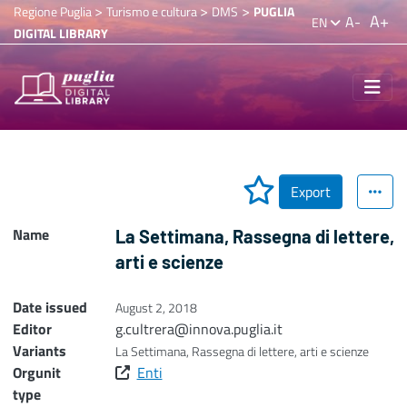
>
>
>
Regione Puglia
Turismo e cultura
DMS
PUGLIA
A+
A-
EN
DIGITAL LIBRARY
Export
Name
La Settimana, Rassegna di lettere,
arti e scienze
Date issued
August 2, 2018
Editor
g.cultrera@innova.puglia.it
Variants
La Settimana, Rassegna di lettere, arti e scienze
Orgunit
Enti
type