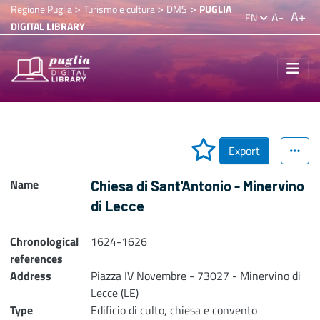
>
>
>
Regione Puglia
Turismo e cultura
DMS
PUGLIA
A+
A-
EN
DIGITAL LIBRARY
Export
Name
Chiesa di Sant'Antonio - Minervino
di Lecce
Chronological
1624-1626
references
Address
Piazza IV Novembre - 73027 - Minervino di
Lecce (LE)
Type
Edificio di culto, chiesa e convento