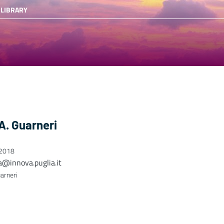
 LIBRARY
 A. Guarneri
 2018
a@innova.puglia.it
uarneri