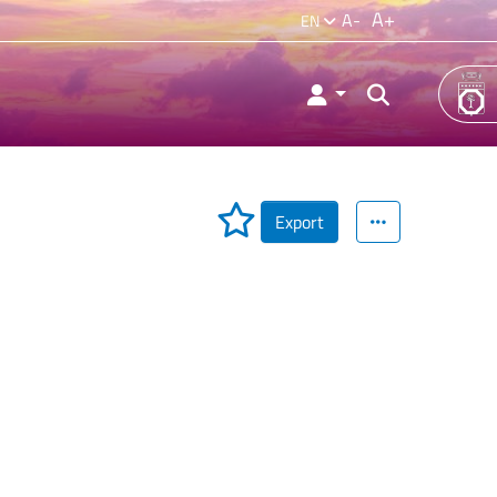
A+
A-
EN
Export