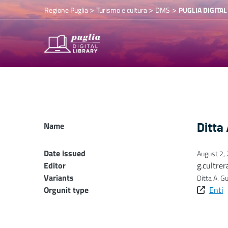
>
>
>
Regione Puglia
Turismo e cultura
DMS
PUGLIA DIGITAL
Name
Ditta
Date issued
August 2,
Editor
g.cultrer
Variants
Ditta A. G
Orgunit type
Enti