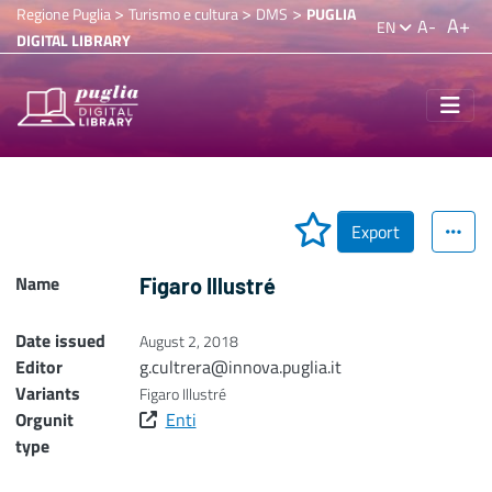
>
>
>
Regione Puglia
Turismo e cultura
DMS
PUGLIA
A+
A-
EN
DIGITAL LIBRARY
Export
Name
Figaro Illustré
Date issued
August 2, 2018
Editor
g.cultrera@innova.puglia.it
Variants
Figaro Illustré
Orgunit
Enti
type