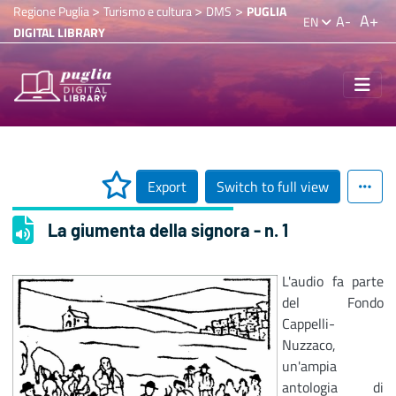
>
>
>
Regione Puglia
Turismo e cultura
DMS
PUGLIA
A+
A-
EN
DIGITAL LIBRARY
Export
Switch to full view
La giumenta della signora - n. 1
L'audio fa parte
del Fondo
Cappelli-
Nuzzaco,
un'ampia
antologia di