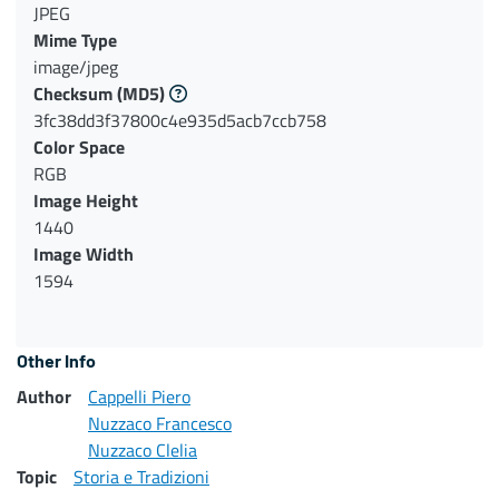
JPEG
Mime Type
image/jpeg
Checksum
(MD5)
3fc38dd3f37800c4e935d5acb7ccb758
Color Space
RGB
Image Height
1440
Image Width
1594
Other Info
Author
Cappelli Piero
Nuzzaco Francesco
Nuzzaco Clelia
Topic
Storia e Tradizioni