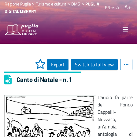
>
>
>
Regione Puglia
Turismo e cultura
DMS
PUGLIA
A+
A-
EN
DIGITAL LIBRARY
Export
Switch to full view
Canto di Natale - n. 1
L'audio fa parte
del Fondo
Cappelli-
Nuzzaco,
un'ampia
antologia di