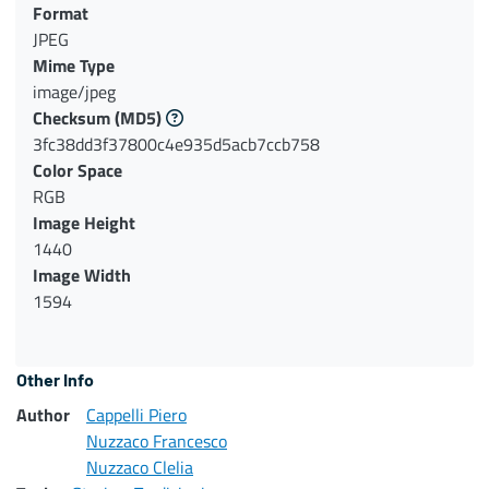
Format
JPEG
Mime Type
image/jpeg
Checksum
(MD5)
3fc38dd3f37800c4e935d5acb7ccb758
Color Space
RGB
Image Height
1440
Image Width
1594
Other Info
Author
Cappelli Piero
Nuzzaco Francesco
Nuzzaco Clelia