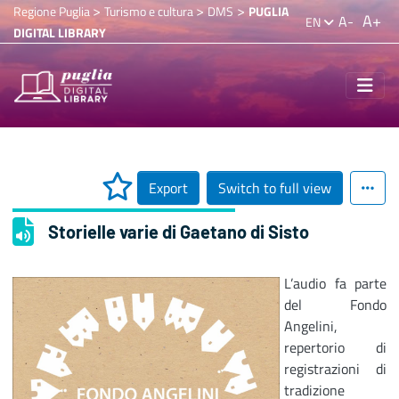
>
>
>
Regione Puglia
Turismo e cultura
DMS
PUGLIA
A+
A-
EN
DIGITAL LIBRARY
Export
Switch to full view
Storielle varie di Gaetano di Sisto
L’audio fa parte
del Fondo
Angelini,
repertorio di
registrazioni di
tradizione