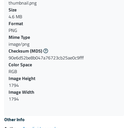
thumbnail.png
Size
4.6 MB
Format
PNG
Mime Type
image/png
Checksum
(MD5)
90e6d52be8b047a76723cb25ae0c9fff
Color Space
RGB
Image Height
1794
Image Width
1794
Other Info