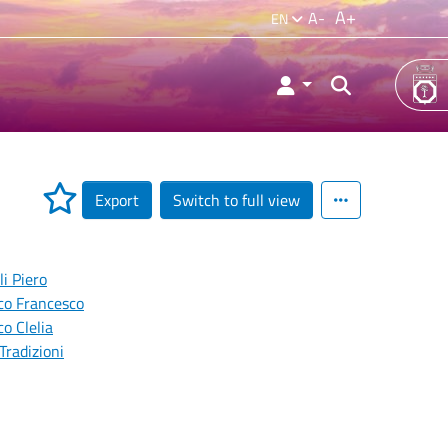
A+
A-
EN
Export
Switch to full view
li Piero
co Francesco
o Clelia
Tradizioni