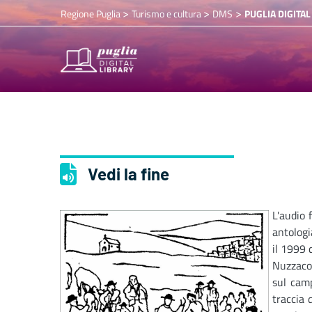
>
>
>
Regione Puglia
Turismo e cultura
DMS
PUGLIA DIGITAL
Vedi la fine
L'audio 
antologi
il 1999 
Nuzzaco.
sul camp
traccia d