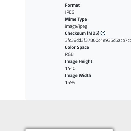
Format
JPEG
Mime Type
image/jpeg
Checksum
(MD5)
3fc38dd3f37800c4e935d5acb7c
Color Space
RGB
Image Height
1440
Image Width
1594