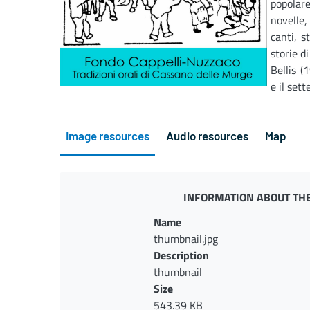
popolare
novelle
canti, s
storie d
Bellis (
e il set
Image resources
Audio resources
Map
INFORMATION ABOUT THE
Name
thumbnail.jpg
Description
thumbnail
Size
543.39 KB