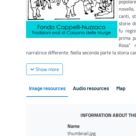
popolare
novelle
canti, s
storie di
fu regi
prima pa
Rosa” 
narratrice differente. Nella seconda parte la storia ca
Show more
Image resources
Audio resources
Map
INFORMATION ABOUT THE
Name
thumbnail.jpg