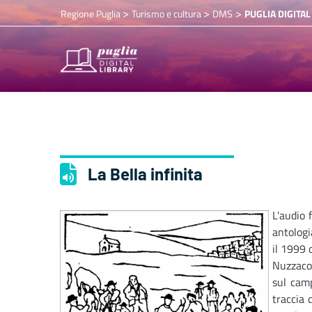
>
>
>
Regione Puglia
Turismo e cultura
DMS
PUGLIA DIGITAL
La Bella infinita
L'audio 
antologi
il 1999 
Nuzzaco.
sul camp
traccia d