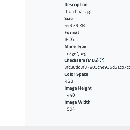
Description
thumbnail.jpg
Size
543.39 KB
Format
JPEG
Mime Type
image/jpeg
Checksum
(MD5)
3fc38dd3f37800c4e935d5acb7c
Color Space
RGB
Image Height
1440
Image Width
1594