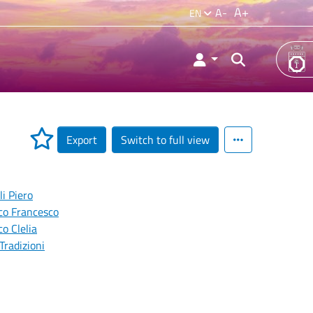
A+
A-
EN
Export
Switch to full view
li Piero
co Francesco
o Clelia
Tradizioni