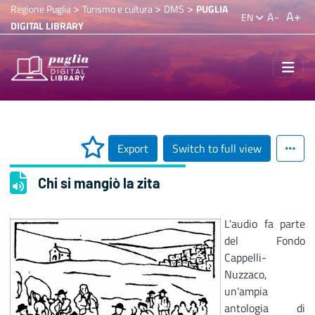
>
>
>
Regione Puglia
Turismo e cultura
DMS
PUGLIA
A+
A-
EN
DIGITAL LIBRARY
Export
Switch to full view
Chi si mangiò la zita
L'audio fa parte
del Fondo
Cappelli-
Nuzzaco,
un'ampia
antologia di