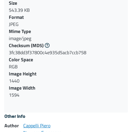
Size
543.39 KB
Format
JPEG
Mime Type
image/jpeg
Checksum
(MD5)
3fc38dd3f37800c4e935d5acb7ccb758
Color Space
RGB
Image Height
1440
Image Width
1594
Other Info
Author
Cappelli Piero