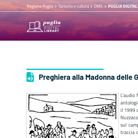
>
>
>
Regione Puglia
Turismo e cultura
DMS
PUGLIA DIGITAL
Preghiera alla Madonna delle Gr
L'audio 
antologi
il 1999 
Nuzzaco.
sul camp
traccia d