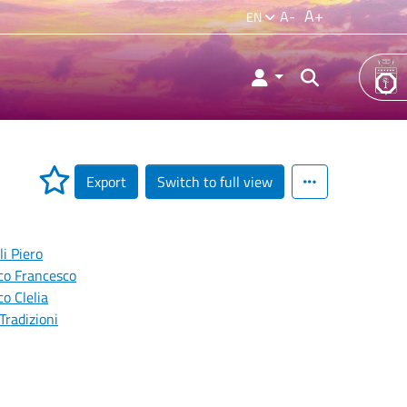
A+
A-
EN
Export
Switch to full view
li Piero
co Francesco
o Clelia
Tradizioni