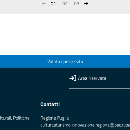
01
02
03
Valuta questo sito
Area riservata
Contatti
turali, Politiche
Regione Puglia
culturaeturismo.innovazione.regione@pec.rupar.