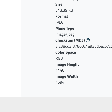
Size
543.39 KB
Format
JPEG
Mime Type
image/jpeg
Checksum
(MD5)
3fc38dd3f37800c4e935d5acb7c
Color Space
RGB
Image Height
1440
Image Width
1594