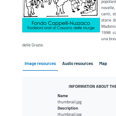
popolare
novelle
canti, s
storie d
Madonna
1998 co
una brev
delle Grazie.
Image resources
Audio resources
Map
INFORMATION ABOUT THE
Name
thumbnail.jpg
Description
thumbnail.jpg