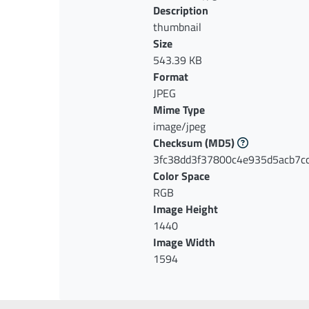
Description
thumbnail
Size
543.39 KB
Format
JPEG
Mime Type
image/jpeg
Checksum
(MD5)
3fc38dd3f37800c4e935d5acb7c
Color Space
RGB
Image Height
1440
Image Width
1594