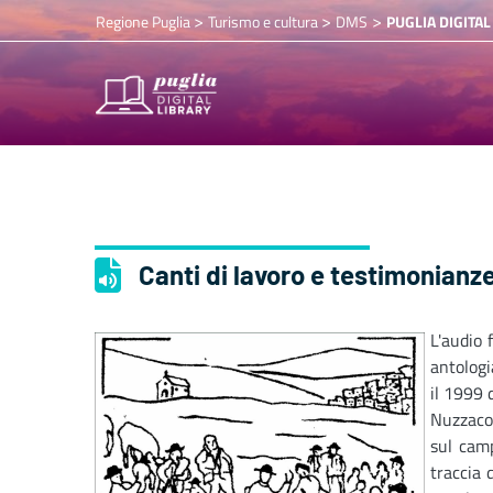
>
>
>
Regione Puglia
Turismo e cultura
DMS
PUGLIA DIGITAL
Canti di lavoro e testimonianz
L'audio 
antologi
il 1999 
Nuzzaco.
sul camp
traccia d