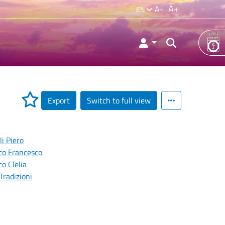
A+
A-
EN
Export
Switch to full view
li Piero
co Francesco
o Clelia
Tradizioni