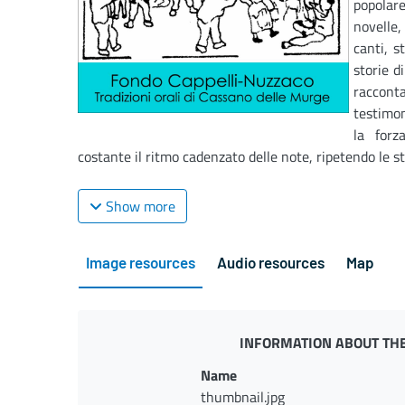
popolare
novelle
canti, s
storie d
raccont
testimon
la forz
costante il ritmo cadenzato delle note, ripetendo le st
Show more
Image resources
Audio resources
Map
INFORMATION ABOUT THE
Name
thumbnail.jpg