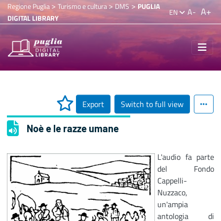
>
>
>
Regione Puglia
Turismo e cultura
DMS
PUGLIA
A+
A-
EN
DIGITAL LIBRARY
Export
Switch to full view
Noè e le razze umane
L'audio fa parte
del Fondo
Cappelli-
Nuzzaco,
un'ampia
antologia di