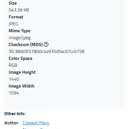
Size
543.39 KB
Format
JPEG
Mime Type
image/jpeg
Checksum
(MD5)
3fc38dd3f37800c4e935d5acb7ccb758
Color Space
RGB
Image Height
1440
Image Width
1594
Other Info
Author
Cappelli Piero