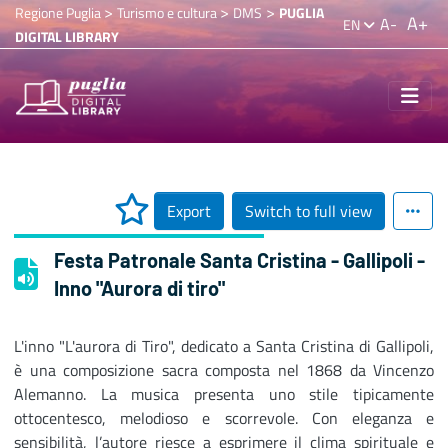
>
>
>
Regione Puglia
Turismo e cultura
DMS
PUGLIA
A+
A-
EN
DIGITAL LIBRARY
Export
Switch to full view
Festa Patronale Santa Cristina - Gallipoli -
Inno "Aurora di tiro"
L'inno "L'aurora di Tiro", dedicato a Santa Cristina di Gallipoli,
è una composizione sacra composta nel 1868 da Vincenzo
Alemanno. La musica presenta uno stile tipicamente
ottocentesco, melodioso e scorrevole. Con eleganza e
sensibilità, l’autore riesce a esprimere il clima spirituale e