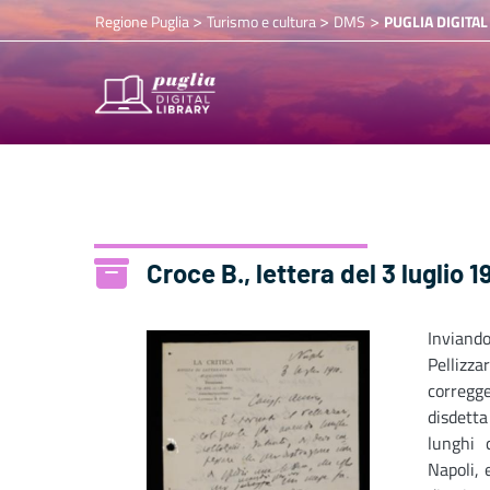
>
>
>
Regione Puglia
Turismo e cultura
DMS
PUGLIA DIGITAL
Croce B., lettera del 3 luglio 1
Inviand
Pellizza
corregge
disdetta
lunghi 
Napoli, 