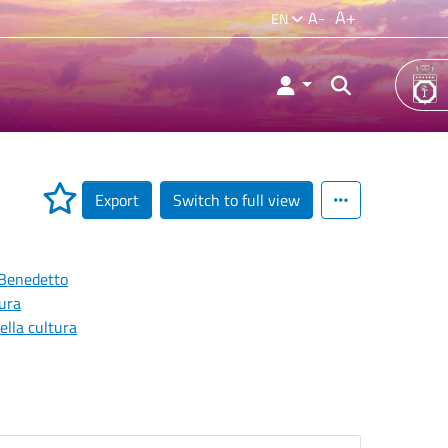
A+
A-
EN
Export
Switch to full view
 Benedetto
ura
ella cultura