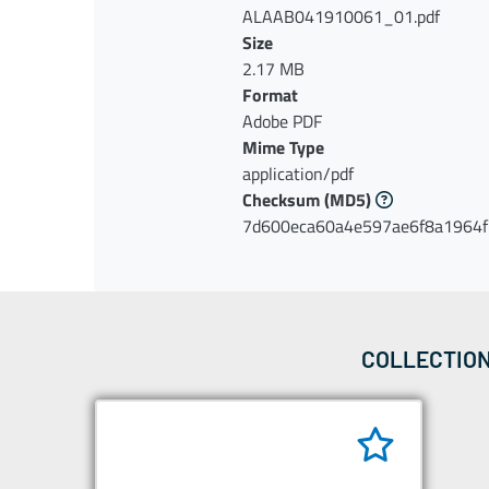
ALAAB041910061_01.pdf
Size
2.17 MB
Format
Adobe PDF
Mime Type
application/pdf
Checksum
(MD5)
7d600eca60a4e597ae6f8a1964f
COLLECTION 