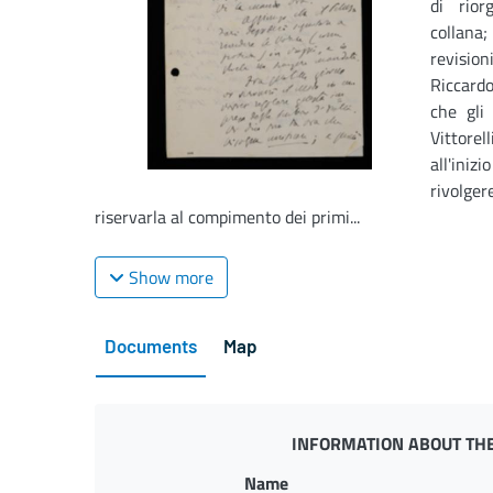
di rior
collana; 
revision
Riccardo
che gli
Vittorel
all'ini
rivolge
riservarla al compimento dei primi...
Show more
Documents
Map
INFORMATION ABOUT THE
Name