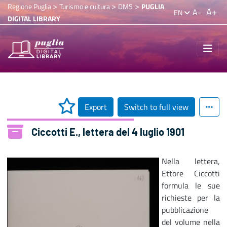
>
>
>
Regione Puglia
Turismo e cultura
DMS
PUGLIA
A+
A-
EN
DIGITAL LIBRARY
Export
Switch to full view
Ciccotti E., lettera del 4 luglio 1901
Nella lettera,
Ettore Ciccotti
formula le sue
richieste per la
pubblicazione
del volume nella