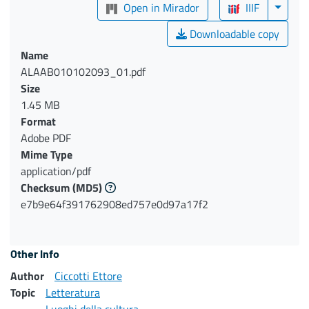
Open in Mirador
IIIF
Downloadable copy
Name
ALAAB010102093_01.pdf
Size
1.45 MB
Format
Adobe PDF
Mime Type
application/pdf
Checksum
(MD5)
e7b9e64f391762908ed757e0d97a17f2
Other Info
Author
Ciccotti Ettore
Topic
Letteratura
Luoghi della cultura