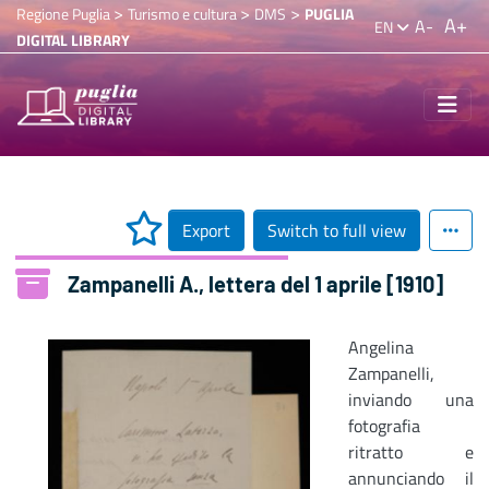
>
>
>
Regione Puglia
Turismo e cultura
DMS
PUGLIA
A+
A-
EN
DIGITAL LIBRARY
Export
Switch to full view
Zampanelli A., lettera del 1 aprile [1910]
Angelina
Zampanelli,
inviando una
fotografia
ritratto e
annunciando il