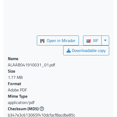
Open in Mirador
IIIF
Downloadable copy
Name
ALAAB041910031_01.pdf
Size
1.77 MB
Format
Adobe PDF
Mime Type
application/pdf
Checksum
(MD5)
b347e3c613065f410dcfacf8acdbe85c