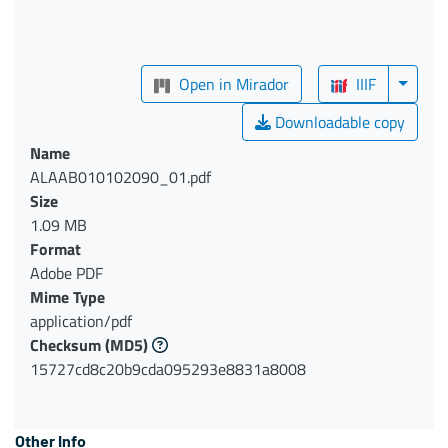
Open in Mirador
IIIF
Downloadable copy
Name
ALAAB010102090_01.pdf
Size
1.09 MB
Format
Adobe PDF
Mime Type
application/pdf
Checksum
(MD5)
15727cd8c20b9cda095293e8831a8008
Other Info