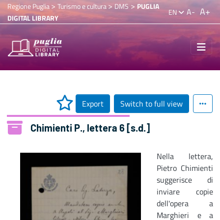
>
>
>
Regione Puglia
Turismo e cultura
DMS
PUGLIA
A+
A-
EN
DIGITAL LIBRARY
Export
Switch to full view
Chimienti P., lettera 6 [s.d.]
Nella lettera,
Pietro Chimienti
suggerisce di
inviare copie
dell'opera a
Marghieri e a