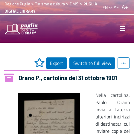
>
>
>
Regione Puglia
Turismo e cultura
DMS
PUGLIA
A+
A-
EN
DIGITAL LIBRARY
Export
Switch to full view
Orano P., cartolina del 31 ottobre 1901
Nella cartolina,
Paolo Orano
invia a Laterza
ulteriori indirizzi
di destinatari cui
inviare copie del