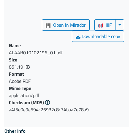
Open in Mirador
IIIF
Downloadable copy
Name
ALAAB010102196_01.pdf
Size
851.19 KB
Format
Adobe PDF
Mime Type
application/pdf
Checksum
(MD5)
a4f5e0e9e594c26932c8c74baa7e78a9
Other Info