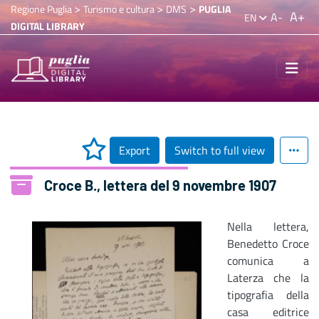
>
>
>
Regione Puglia
Turismo e cultura
DMS
PUGLIA
A+
A-
EN
DIGITAL LIBRARY
Export
Switch to full view
Croce B., lettera del 9 novembre 1907
Nella lettera,
Benedetto Croce
comunica a
Laterza che la
tipografia della
casa editrice