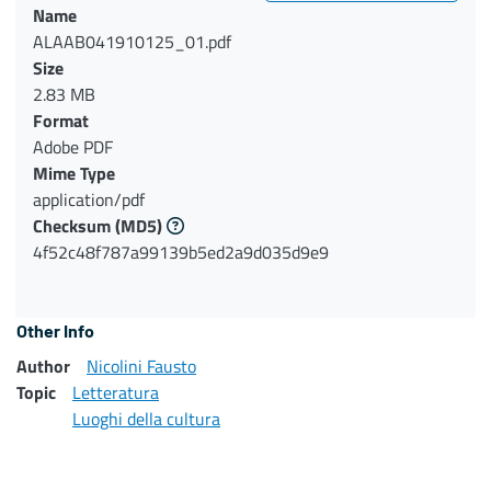
Name
ALAAB041910125_01.pdf
Size
2.83 MB
Format
Adobe PDF
Mime Type
application/pdf
Checksum
(MD5)
4f52c48f787a99139b5ed2a9d035d9e9
Other Info
Author
Nicolini Fausto
Topic
Letteratura
Luoghi della cultura