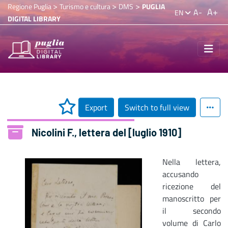
>
>
>
Regione Puglia
Turismo e cultura
DMS
PUGLIA
A+
A-
EN
DIGITAL LIBRARY
Export
Switch to full view
Nicolini F., lettera del [luglio 1910]
Nella lettera,
accusando
ricezione del
manoscritto per
il secondo
volume di Carlo