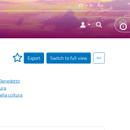
A+
A-
EN
Export
Switch to full view
 Benedetto
ura
ella cultura