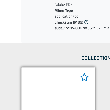
Adobe PDF
Mime Type
application/pdf
Checksum
(MD5)
e8da77d8b48067af558932175a
COLLECTION 