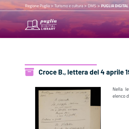
>
>
>
Regione Puglia
Turismo e cultura
DMS
PUGLIA DIGITAL
Croce B., lettera del 4 aprile 
Nella l
elenco d