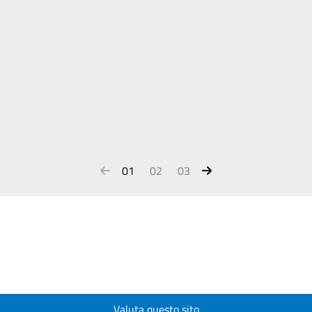
01
02
03
Valuta questo sito