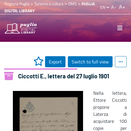
>
>
>
Regione Puglia
Turismo e cultura
DMS
PUGLIA
A+
A-
EN
DIGITAL LIBRARY
Export
Switch to full view
Ciccotti E., lettera del 27 luglio 1901
Nella lettera,
Ettore Ciccotti
propone a
Laterza di
acquistare 100
copie per