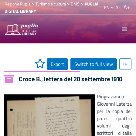
>
>
>
Regione Puglia
Turismo e cultura
DMS
PUGLIA
A+
A-
EN
DIGITAL LIBRARY
Export
Switch to full view
Croce B., lettera del 20 settembre 1910
Ringraziando
Giovanni Laterza
per la copia dei
primi quattro
volumi degli
scrittori d'Italia