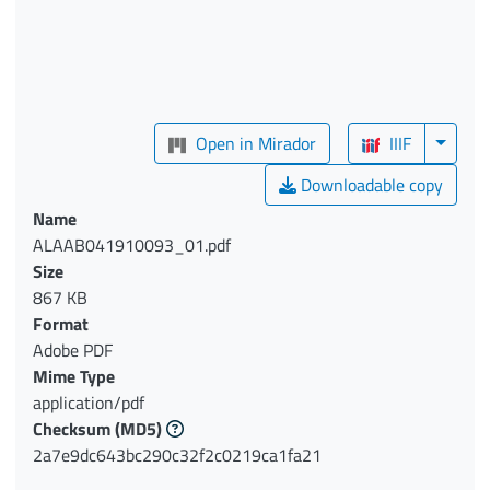
Open in Mirador
IIIF
Downloadable copy
Name
ALAAB041910093_01.pdf
Size
867 KB
Format
Adobe PDF
Mime Type
application/pdf
Checksum
(MD5)
2a7e9dc643bc290c32f2c0219ca1fa21